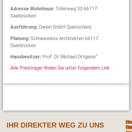
Adresse Wohnhaus:
Trillerweg 30 66117
Saarbrücken
Ausführung:
Daniel GmbH Quierschied,
Planung:
Schneeweiss Architekten 66117
Saarbrücken
Hausbesitzer:
Prof. Dr. Michael Ortgiese“
Alle Preisträger finden Sie unter folgendem Link
Ko
Hi
Un
Fo
IHR DIREKTER WEG ZU UNS
fi
Öf
Si