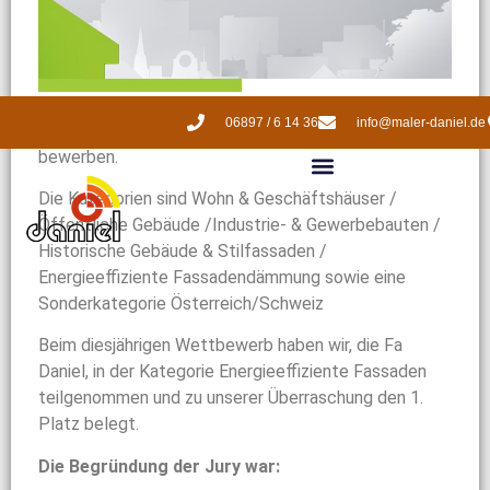
Bei diesem Fassadenpreis können sich Handwerker,
06897 / 6 14 36
info@maler-daniel.de
Planer und Bauherren mit besonderen Objekten
bewerben.
Die Kategorien sind Wohn & Geschäftshäuser /
Öffentliche Gebäude /Industrie- & Gewerbebauten /
Historische Gebäude & Stilfassaden /
Energieeffiziente Fassadendämmung sowie eine
Sonderkategorie Österreich/Schweiz
Beim diesjährigen Wettbewerb haben wir, die Fa
Daniel, in der Kategorie Energieeffiziente Fassaden
teilgenommen und zu unserer Überraschung den 1.
Platz belegt.
Die Begründung der Jury war: