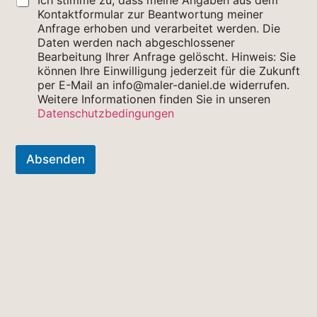
Ich stimme zu, dass meine Angaben aus dem
m
Kontaktformular zur Beantwortung meiner
e
Anfrage erhoben und verarbeitet werden. Die
n
Daten werden nach abgeschlossener
t
Bearbeitung Ihrer Anfrage gelöscht. Hinweis: Sie
a
können Ihre Einwilligung jederzeit für die Zukunft
r
per E-Mail an info@maler-daniel.de widerrufen.
e
r
Weitere Informationen finden Sie in unseren
r
Datenschutzbedingungen
e
i
c
Absenden
h
e
n
,
S
i
e