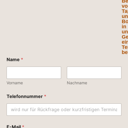
Be
vo
Ta
un
Bo
in
un
Ge
ei
Te
be
Name
*
Vorname
Nachname
Telefonnummer
*
E-Mail
*