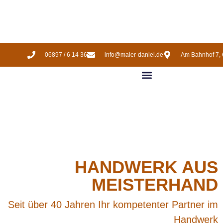
06897 / 6 14 36
info@maler-daniel.de
Am Bahnhof 7, 
HANDWERK AUS
MEISTERHAND
Seit über 40 Jahren Ihr kompetenter Partner im
Handwerk