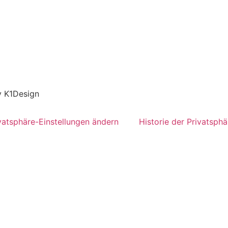
y K1Design
vatsphäre-Einstellungen ändern
Historie der Privatsphä
 buchen
nell und einfach Ihren Wunsch
n