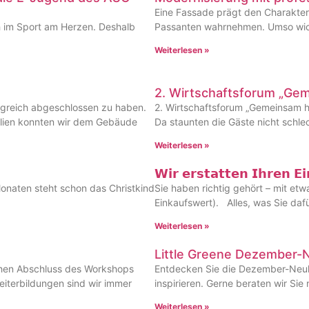
Eine Fassade prägt den Charakter
 im Sport am Herzen. Deshalb
Passanten wahrnehmen. Umso wicht
Weiterlesen »
2. Wirtschaftsforum „Ge
lgreich abgeschlossen zu haben.
2. Wirtschaftsforum „Gemeinsam h
ialien konnten wir dem Gebäude
Da staunten die Gäste nicht schle
Weiterlesen »
𝗪𝗶𝗿 𝗲𝗿𝘀𝘁𝗮𝘁𝘁𝗲𝗻 𝗜𝗵𝗿𝗲𝗻 𝗘
Monaten steht schon das Christkind
Sie haben richtig gehört – mit etw
Einkaufswert). Alles, was Sie dafü
Weiterlesen »
Little Greene Dezember
ichen Abschluss des Workshops
Entdecken Sie die Dezember-Neuhe
iterbildungen sind wir immer
inspirieren. Gerne beraten wir Si
Weiterlesen »