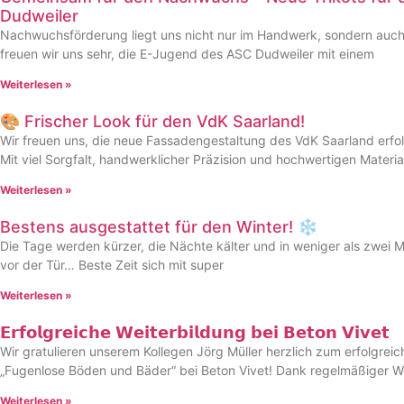
Dudweiler
Nachwuchsförderung liegt uns nicht nur im Handwerk, sondern auch
freuen wir uns sehr, die E-Jugend des ASC Dudweiler mit einem
Weiterlesen »
🎨 Frischer Look für den VdK Saarland!
Wir freuen uns, die neue Fassadengestaltung des VdK Saarland erfo
Mit viel Sorgfalt, handwerklicher Präzision und hochwertigen Mater
Weiterlesen »
Bestens ausgestattet für den Winter! ❄️
Die Tage werden kürzer, die Nächte kälter und in weniger als zwei 
vor der Tür… Beste Zeit sich mit super
Weiterlesen »
𝗘𝗿𝗳𝗼𝗹𝗴𝗿𝗲𝗶𝗰𝗵𝗲 𝗪𝗲𝗶𝘁𝗲𝗿𝗯𝗶𝗹𝗱𝘂𝗻𝗴 𝗯𝗲𝗶 𝗕𝗲𝘁𝗼𝗻 𝗩𝗶𝘃𝗲𝘁
Wir gratulieren unserem Kollegen Jörg Müller herzlich zum erfolgre
„Fugenlose Böden und Bäder“ bei Beton Vivet! Dank regelmäßiger We
Weiterlesen »