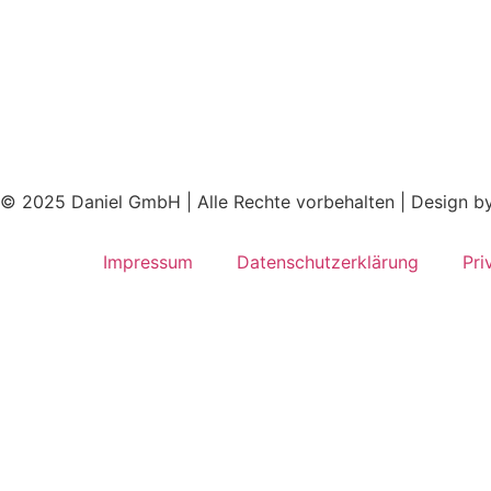
© 2025 Daniel GmbH | Alle Rechte vorbehalten | Design b
Impressum
Datenschutzerklärung
Pri
Jetzt Ihren Beratungstermin
In nur wenigen Schritten sch
Buchungssystem vereinbare