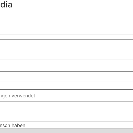
edia
unsch haben