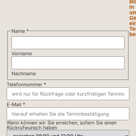
Bo
in
un
Ge
ei
Te
Nachricht
Name
*
be
haben
können
Vorname
Nachname
Telefonnummer
*
E-Mail
*
Wann können wir Sie erreichen, sofern Sie einen
Rückrufwunsch haben