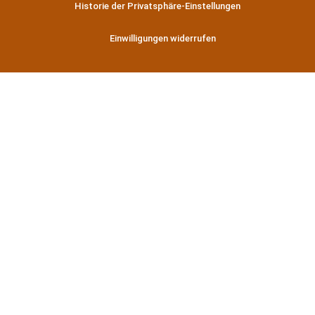
Historie der Privatsphäre-Einstellungen
Einwilligungen widerrufen
Jetzt Ihren Beratungstermin
buchen
In nur wenigen Schritten
schnell und einfach Ihren
Wunschtermin über unser
Online-Buchungssystem
vereinbaren
Jetzt persönlichen Beratungstermin buchen