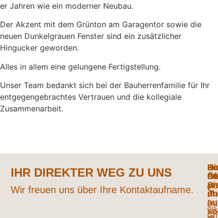
er Jahren wie ein moderner Neubau.
Der Akzent mit dem Grünton am Garagentor sowie die
neuen Dunkelgrauen Fenster sind ein zusätzlicher
Hingucker geworden.
Alles in allem eine gelungene Fertigstellung.
Unser Team bedankt sich bei der Bauherrenfamilie für Ihr
entgegengebrachtes Vertrauen und die kollegiale
Zusammenarbeit.
Ko
Hi
Un
Fo
IHR DIREKTER WEG ZU UNS
fi
Öf
Si
Si
un
Mo
Wir freuen uns über Ihre Kontaktaufname.
un
au
:
au
Da
08
so
G