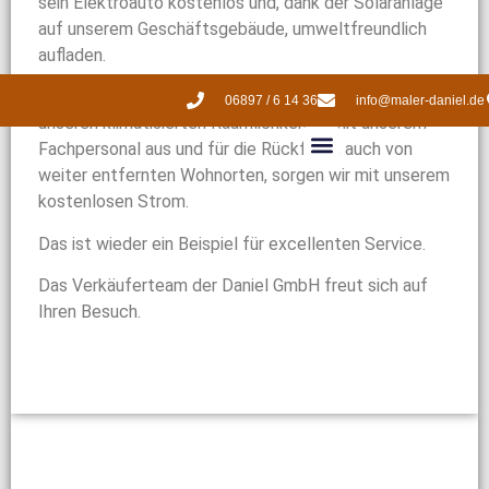
sein Elektroauto kostenlos und, dank der Solaranlage
auf unserem Geschäftsgebäude, umweltfreundlich
aufladen.
Unsere Kunden suchen sich Tapeten und Farben in
06897 / 6 14 36
info@maler-daniel.de
unseren klimatisierten Räumlichkeiten mit unserem
Fachpersonal aus und für die Rückfahrt, auch von
weiter entfernten Wohnorten, sorgen wir mit unserem
kostenlosen Strom.
Das ist wieder ein Beispiel für excellenten Service.
Das Verkäuferteam der Daniel GmbH freut sich auf
Ihren Besuch.