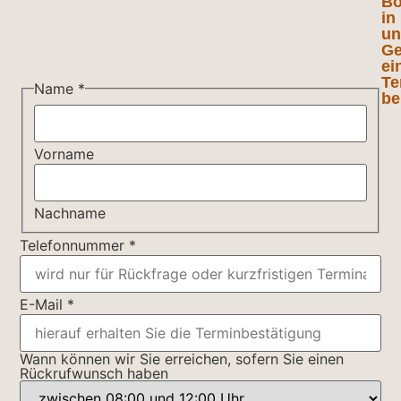
Bo
in
un
Ge
ei
Te
Name
*
be
Vorname
Nachname
Telefonnummer
*
Sie
E-Mail
*
Datenschutzbestimmungen
Nachricht
Wann können wir Sie erreichen, sofern Sie einen
Rückrufwunsch haben