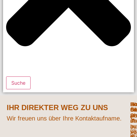
Suche
Ko
Hi
Un
Fo
IHR DIREKTER WEG ZU UNS
fi
Öf
Si
Si
un
Mo
Wir freuen uns über Ihre Kontaktaufname.
un
au
:
au
Da
08
so
G