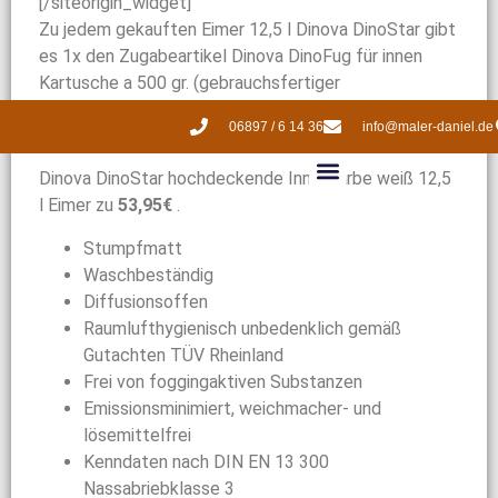
[/siteorigin_widget]
Zu jedem gekauften Eimer 12,5 l Dinova DinoStar gibt
es 1x den Zugabeartikel Dinova DinoFug für innen
Kartusche a 500 gr. (gebrauchsfertiger
Fugenspachtel , hohe Füllkraft, sehr gute
06897 / 6 14 36
info@maler-daniel.de
Standfestigkeit, überstreichbar) gratis dazu.
Dinova DinoStar hochdeckende Innenfarbe weiß 12,5
l Eimer zu
53,95€
.
Stumpfmatt
Waschbeständig
Diffusionsoffen
Raumlufthygienisch unbedenklich gemäß
Gutachten TÜV Rheinland
Frei von foggingaktiven Substanzen
Emissionsminimiert, weichmacher- und
lösemittelfrei
Kenndaten nach DIN EN 13 300
Nassabriebklasse 3