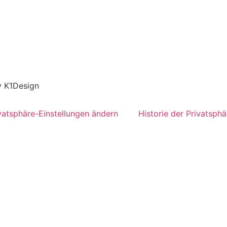
y K1Design
vatsphäre-Einstellungen ändern
Historie der Privatsphä
 buchen
nell und einfach Ihren Wunsch
n