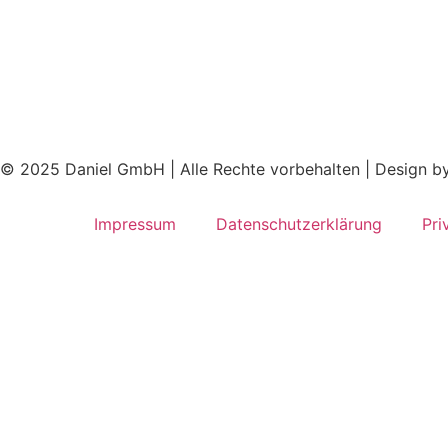
© 2025 Daniel GmbH | Alle Rechte vorbehalten | Design b
Impressum
Datenschutzerklärung
Pri
Jetzt Ihren Beratungstermin
In nur wenigen Schritten sch
Buchungssystem vereinbare
Jetzt persönlichen Beratungstermin buchen