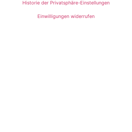
Historie der Privatsphäre-Einstellungen
Einwilligungen widerrufen
Jetzt Ihren Beratungstermin
buchen
In nur wenigen Schritten
schnell und einfach Ihren
Wunschtermin über unser
Online-Buchungssystem
vereinbaren
Jetzt persönlichen Beratungstermin buchen