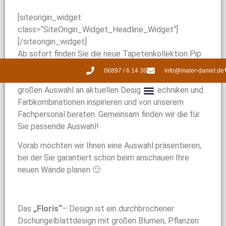
[siteorigin_widget
class=“SiteOrigin_Widget_Headline_Widget“]
[/siteorigin_widget]
Ab sofort finden Sie die neue Tapetenkollektion Pip
Studio 5 von Eijffinger in unseren Geschäftsräumen.
06897 / 6 14 36
info@maler-daniel.de
Kommen Sie vorbei uns lassen Sie sich von der
großen Auswahl an aktuellen Designs, Techniken und
Farbkombinationen inspirieren und von unserem
Fachpersonal beraten. Gemeinsam finden wir die für
Sie passende Auswahl!
Vorab möchten wir Ihnen eine Auswahl präsentieren,
bei der Sie garantiert schon beim anschauen Ihre
neuen Wände planen 🙂
Das
„Floris“
– Design ist ein durchbrochener
Dschungelblattdesign mit großen Blumen, Pflanzen