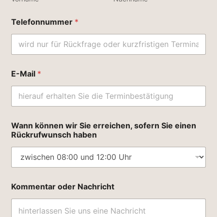
Telefonnummer
*
E-Mail
*
S
Wann können wir Sie erreichen, sofern Sie einen
i
Rückrufwunsch haben
e
e
i
n
e
n
Kommentar oder Nachricht
N
a
m