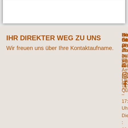
Ko
Hi
Un
Fo
IHR DIREKTER WEG ZU UNS
fi
Öf
Si
Si
un
Mo
Wir freuen uns über Ihre Kontaktaufname.
un
au
:
au
Da
08
so
G
me
–
A
12
Ba
Uh
66
13
Qu
–
17
Uh
Di
: