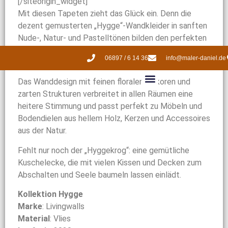
[/siteorigin_widget]
Mit diesen Tapeten zieht das Glück ein. Denn die
dezent gemusterten „Hygge“-Wandkleider in sanften
Nude-, Natur- und Pastelltönen bilden den perfekten
Rahmen für den gleichnamigen unkomplizierten
06897 / 6 14 36
info@maler-daniel.de
Wohlfühl-Wohnstil aus Dänemark.
Das Wanddesign mit feinen floralen Dekoren und
zarten Strukturen verbreitet in allen Räumen eine
heitere Stimmung und passt perfekt zu Möbeln und
Bodendielen aus hellem Holz, Kerzen und Accessoires
aus der Natur.
Fehlt nur noch der „Hyggekrog“: eine gemütliche
Kuschelecke, die mit vielen Kissen und Decken zum
Abschalten und Seele baumeln lassen einlädt
.
Kollektion Hygge
Marke
: Livingwalls
Material
: Vlies