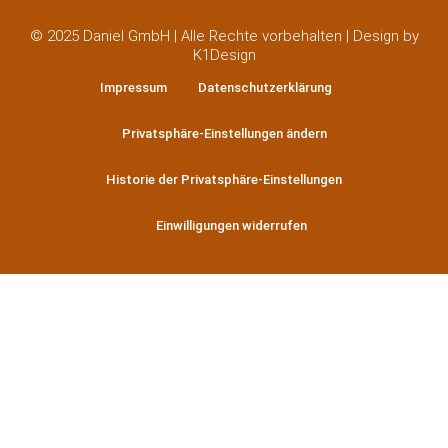
© 2025 Daniel GmbH | Alle Rechte vorbehalten | Design by
K1Design
Impressum
Datenschutzerklärung
Privatsphäre-Einstellungen ändern
Historie der Privatsphäre-Einstellungen
Einwilligungen widerrufen
Jetzt Ihren Beratungstermin
buchen
In nur wenigen Schritten schnell und
einfach Ihren Wunschtermin über unser
Online-Buchungssystem vereinbaren