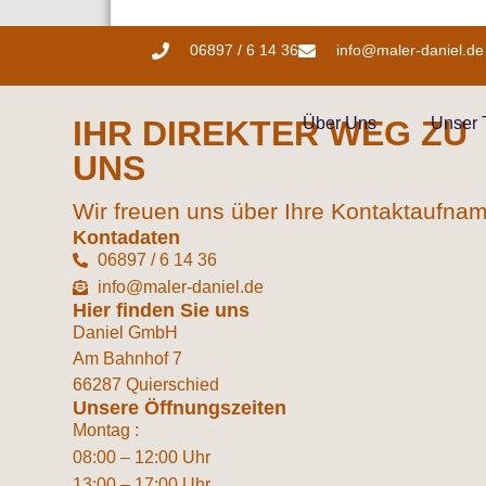
06897 / 6 14 36
info@maler-daniel.de
IHR DIREKTER WEG ZU
Über Uns
Unser
UNS
Wir freuen uns über Ihre Kontaktaufna
Kontadaten
06897 / 6 14 36
info@maler-daniel.de
Hier finden Sie uns
Daniel GmbH
Am Bahnhof 7
66287 Quierschied
Unsere Öffnungszeiten
Montag :
08:00 – 12:00 Uhr
13:00 – 17:00 Uhr