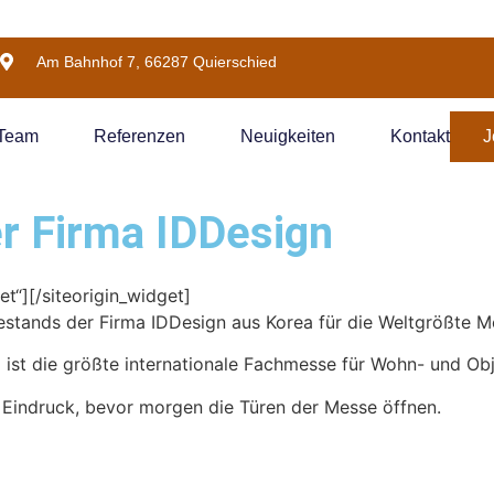
Am Bahnhof 7, 66287 Quierschied
 Team
Referenzen
Neuigkeiten
Kontakt
J
r Firma IDDesign
et“]
[/siteorigin_widget]
sestands der Firma IDDesign aus Korea für die Weltgrößte M
 ist die größte internationale Fachmesse für Wohn- und Obje
r Eindruck, bevor morgen die Türen der Messe öffnen.